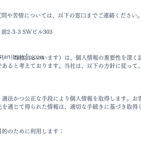
質問や苦情については、以下の窓口までご連絡ください
ト
-3-3 SWビル303
art-
traveljp.com
下、「当社」といいます）は、個人情報の重要性を深く
であると考えております。当社は、以下の方針に従って
。
、適法かつ公正な手段により個人情報を取得します。お
先を通じて得られた情報は、適切な手続きに基づき取得
目的のために利用します：