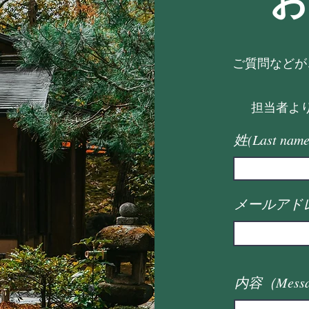
お
ご質問などが
担当者よ
姓(Last name
メールアドレ
内容（Mess